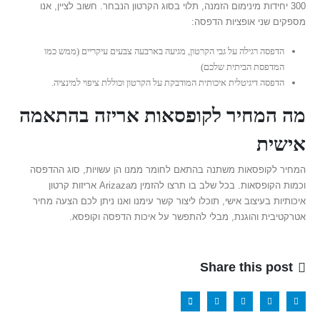
300 יחידות מינימום הזמנה, תלוי בסוג הקרטון הנבחר. חשוב לציין, אנו
מספקים שני אופציות הדפסה:
הדפסה רגילה על גבי הקרטון, מגיעה בארבעה צבעים עיקריים (ממש כמו
המדפסת הביתית שלכם)
הדפסה דיגיטלית איכותית המודבקת על הקרטון וכוללת ציפוי למינציה.
מה המחיר לקופסאות אריזה בהתאמה
אישית
המחיר לקופסאות משתנה בהתאם לחומר ממנו הן עשויות, סוג ההדפסה
וכמות הקופסאות. בכל שלב בו תרצו להזמין מArizaza אריזות קרטון
איכותיות בעיצוב אישי, תוכלו ליצור קשר עימנו ואנו ניתן לכם הצעה מחיר
אטרקטיבית והוגנת, מבלי להתפשר על איכות הדפסה וקופסא.
Share this post