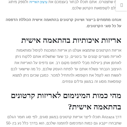
ונפח שתצטרכו. אתם תוכלו לבחור בעצמכם את
עיצוב האריזה
ולספק מיתוג
מושלם לקופסאות הקרטון שלכם.
אנחנו מתמחים בייצור ושיווק קרטונים בהתאמה אישית הכוללת הדפסה
על כל סוגי הקרטונים.
אריזות איכותיות בהתאמה אישית
אריזות הקרטונים שתמצאו אצלנו הן אריזות המוכנות לקיפול ומותאמות
לאריזת מוצרים קטנים עד בינוניים, כך שעד שתשלחו אותם ללקוח ניתן
לאחסן אותן ביעילות מבלי לתפוס מקום רב. אנו נדפיס על האריזות את
העיצוב הנבחר ונשלח אותם עד לפתח העסק שלכם, כל מה שיישאר לכם
לעשות הוא לקפל את הקופסא ולהתחיל למכור. כמובן שכיום ניתן למצוא
קופסאות מסוג זה במגוון גדלים ונפחים.
מהי כמות המינימום לאריזות קרטונים
בהתאמה אישית?
דרך Arizaza תוכלו לייצר אריזות קרטונים במגוון סוגים, לפי סוג חומר הגלם
שתבחרו ייקבע גם כמות המינימום להזמנה שלכם, הוא בדרך כלל נע בין 50-