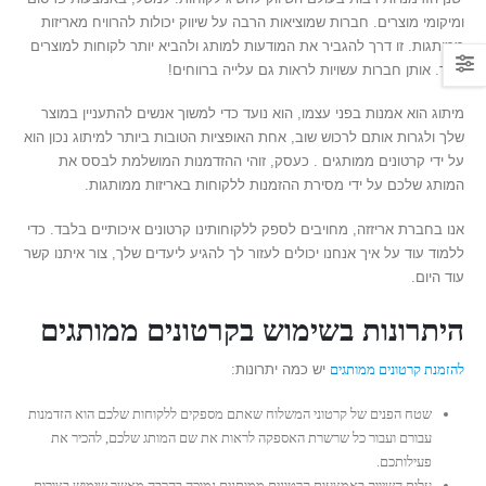
ומיקומי מוצרים. חברות שמוציאות הרבה על שיווק יכולות להרוויח מאריזות
ממותגות. זו דרך להגביר את המודעות למותג ולהביא יותר לקוחות למוצרים
שלך. אותן חברות עשויות לראות גם עלייה ברווחים!
מיתוג הוא אמנות בפני עצמו, הוא נועד כדי למשוך אנשים להתעניין במוצר
שלך ולגרות אותם לרכוש שוב, אחת האופציות הטובות ביותר למיתוג נכון הוא
על ידי קרטונים ממותגים . כעסק, זוהי ההזדמנות המושלמת לבסס את
המותג שלכם על ידי מסירת ההזמנות ללקוחות באריזות ממותגות.
אנו בחברת אריזזה, מחויבים לספק ללקוחותינו קרטונים איכותיים בלבד. כדי
ללמוד עוד על איך אנחנו יכולים לעזור לך להגיע ליעדים שלך, צור איתנו קשר
עוד היום.
היתרונות בשימוש בקרטונים ממותגים
להזמנת קרטונים ממותגים
יש כמה יתרונות:
שטח הפנים של קרטוני המשלוח שאתם מספקים ללקוחות שלכם הוא הזדמנות
עבורם ועבור כל שרשרת האספקה לראות את שם המותג שלכם, להכיר את
פעילותכם.
עלות השיווק באמצעות קרטונים ממותגים נמוכה בהרבה מאשר שימוש בצורות