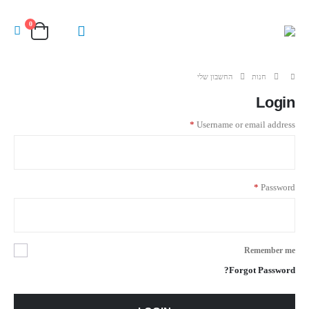
0
חנות
החשבון שלי
Login
*
Username or email address
*
Password
Remember me
Forgot Password?