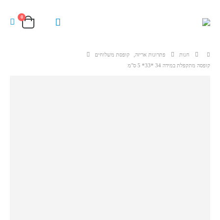
0
חנות
פתרונות אריזה
,
קופסת משלוחים
קופסה מתקפלת במידה 34 *33* 5 ס"מ