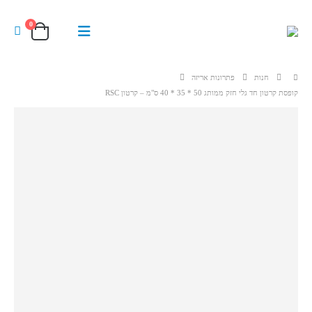
0
חנות
פתרונות אריזה
קופסת קרטון חד גלי חזק ממותג 50 * 35 * 40 ס"מ – קרטון RSC