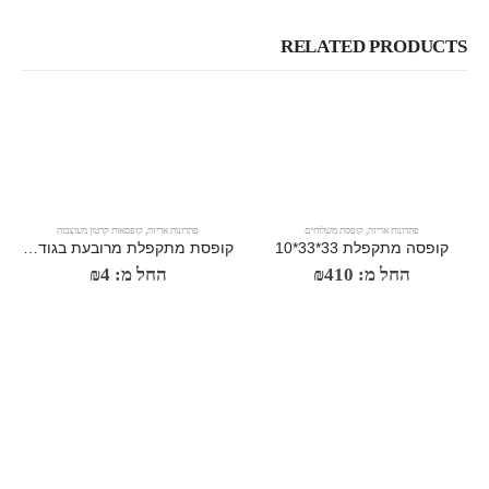
RELATED PRODUCTS
פתרונות אריזה
,
קופסת משלוחים
פתרונות אריזה
,
קופסאות קרטון מעוצבות
קופסה מתקפלת 33*33*10
קופסת מתקפלת מרובעת בגודל 22 * 20 * 10 ס"מ
החל מ:
410
₪
החל מ:
4
₪