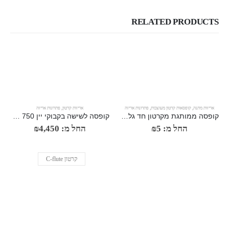
RELATED PRODUCTS
אריזות מתנה
,
קופסאות קרטון מעוצבות
,
פתרונות אריזה
אריזות קרטון
,
פתרונות אריזה
קופסה ממותגת מקרטון חד גלי דק ואלגנטי עם סגירה עליונה ותחתונה
קופסה לשישה בקבוקי יין 750 מ"ל כולל חוצצים
החל מ:
5
₪
החל מ:
4,450
₪
קרטון C-flute