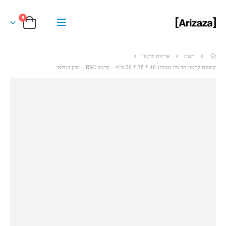
0
חנות
אריזות קרטון
קופסת קרטון חד גלי ממותג 40 * 38 * 50 ס"מ – קרטון RSC – זמין במלאי