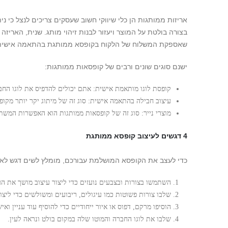
אריזות ממותגות הן כלי שיווקי חשוב שעסקים צריכים לנצל כי 
בצורה בולטת על המוצר ויעזור לבנות זיהוי מותג. שנית, האריזה
שאספקת המשלוח של הלקוח בקופסא ממותגת בהתאמה אישית ה
ישנם סוגים שונים ורבים של קופסאות ממותגות:
קופסת לוגו מותאמת אישית: אתם יכולים להדפיס את לוגו הח
עיצוב חבילה בהתאמה אישית: סוג זה של מיתוג יקר יותר מקופ
מוצרי נייר: סוג זה של קופסאות ממותגות הוא האפשרות המשת
4 דגשים לעיצוב קופסא ממותגת
כדי לעצב את הקופסא המושלמת עבורכם, מומלץ לשים דגש לא
השתמשו בצורות ובצבעים נועזים כדי ליצור עיצוב מושך את העי
שלבו צורות פשוטות כמו עיגולים, ריבועים ומשולשים כדי ליצו
הוסיפו מרקם, דפוס או איור ייחודיים כדי להוסיף עוד עניין וא
שלבו את לוגו החברה והמוטו שלה במקום בולט ונראה לעין.