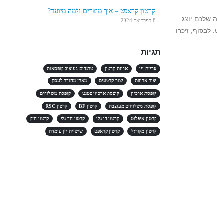
קרטון קראפט – איך מיצרים ולמה מיועד?
ה שלכם יוצג
8 בפברואר 2024
 לבסוף, זיכרו
תגיות
אריזת יין
אריזת קרטון
טרנדים בעיצוב קופסאות
יצור אריזות
יצור קרטונים
מארז מהודר לעסק
קופסת ארכיון
קופסת ארכיון פטנט
קופסת משלוחים
קופסת משלוחים מעוצבת
קרטון BF
קרטון RSC
קרטון איפלוט
קרטון דו גלי
קרטון חד גלי
קרטון חזק
קרטון מקורגל
קרטון קראפט
שישיית יין עומדת