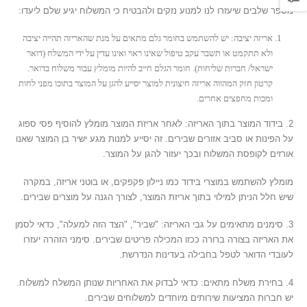
מספר שלבים שיעזרו לנו למנוע נזקים ולהבטיח כי המשלוח יגיע שלם ליעדו:
אריזה יציבה: יש להשתמש בחומר גלם מתאים על מנת שהאריזה תהייה יציבה
ולא תתקמט או תשבר עקב טיפול שאינו ראוי ואינו עדין על ידי המשלח (דואר
ישראל/ חברות שליחות). חומר הגלם חייב להיות מומלץ עבור משלוח בדואר.
קרטון חזק המהווה אריזה חיצונית למוצר יסייע להגן על המוצר בתוכו מפני לחות
ומכות מחפצים אחרים.
2. בידוד המוצר בתוך האריזה: לאחר אריזת המוצר מומלץ להוסיף פסי ספוג
על הפינות או סביב אזורים שבירים. זה יסייע למנות מגע ישיר בן המוצר שאנו
אורזים לקופסת המשלוח ובכך יעזור להגן על המוצר.
מומלץ להשתמש במוצרי בידוד כמו ניילון פקפקים, או בוטני אריזה, במקרה
שיש חלל הניתן למילוי בתוך אריזת המוצר, לצורך הגנה על מוצרים שבירים.
3. סימנים מתאימים על גבי האריזה: "שביר", "הצד הזה למעלה", כדאי לסמן
את האריזה בצורה ברורה ככזו המכילה פריטים שבירים. סימני הזהרה יעזרו
לעובדי הדואר לטפל בחבילה בעדינות הנדרשת.
4. בחירת משלח מתאים: כדאי לבדוק את האחריות שנותן המשלח למשלוח.
יש חברות המציעות שירותים מיוחדים למשלוחים שבירים.